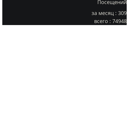
Посещений
за месяц : 309
всего : 74948