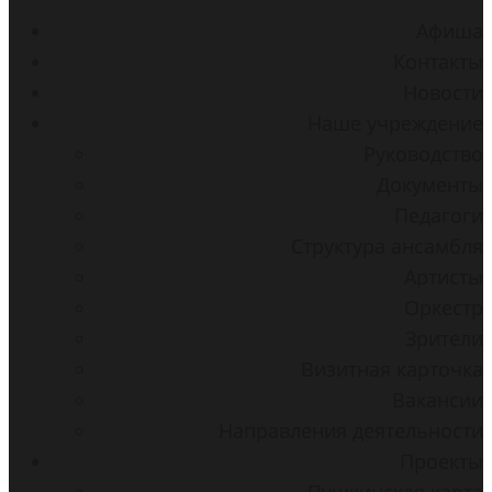
Aфиша
Контакты
Новости
Наше учреждение
Руководство
Документы
Педагоги
Структура ансамбля
Артисты
Оркестр
Зрители
Визитная карточка
Вакансии
Направления деятельности
Проекты
Пушкинская карта