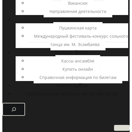
Вакансии
Направления деятельности
Проекты
Пушкинская карта
Международный фестиваль-конкурс сольного
танца им. М. Эсамбаева
Купить билет
Кассы ансамбля
Купить онлайн
Справочная информация по билетам
Карта сайта
Независимая оценка качества услуг