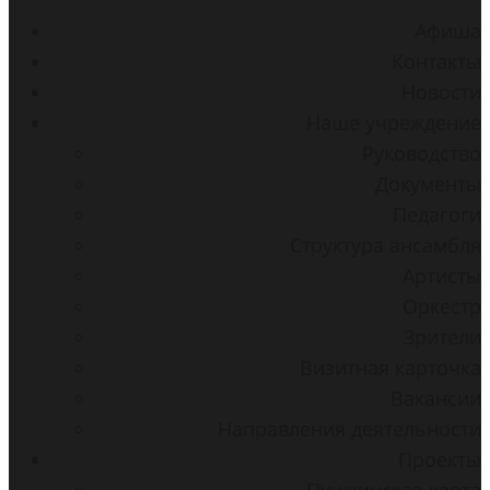
Aфиша
Контакты
Новости
Наше учреждение
Руководство
Документы
Педагоги
Структура ансамбля
Артисты
Оркестр
Зрители
Визитная карточка
Вакансии
Направления деятельности
Проекты
Пушкинская карта