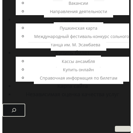
Вакансии
Направления деятельности
Проекты
Пушкинская карта
Международный фестиваль-конкурс сольного
танца им. М. Эсамбаева
Купить билет
Кассы ансамбля
Купить онлайн
Справочная информация по билетам
Карта сайта
Независимая оценка качества услуг