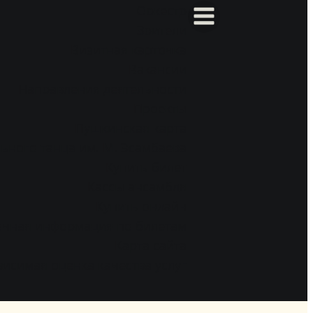
Оркестр
Зрители
Визитная карточка
Вакансии
Направления деятельности
Проекты
Пушкинская карта
ьного танца им. М. Эсамбаева
Купить билет
Кассы ансамбля
Купить онлайн
очная информация по билетам
Карта сайта
исимая оценка качества услуг