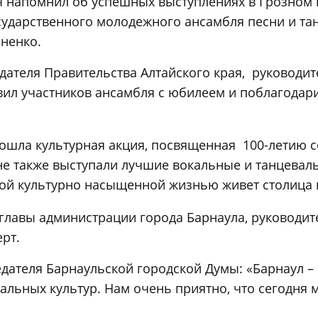
ч напомнил об успешных выступлениях в Грозном 
ударственного молодежного ансамбля песни и тан
ненко.
едателя Правительства Алтайского края, руководи
вил участников ансамбля с юбилеем и поблагодар
прошла культурная акция, посвященная 100-летию
е также выступали лучшие вокальные и танцеваль
кой культурно насыщенной жизнью живет столица к
 главы администрации города Барнаула, руководит
рт.
седателя Барнаульской городской Думы: «Барнаул 
льных культур. Нам очень приятно, что сегодня 