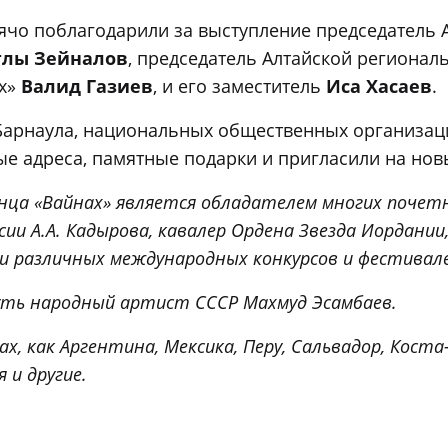
ячо поблагодарили за выступление председатель
глы Зейналов
, председатель Алтайской региона
ах»
Валид Газиев
, и его заместитель
Иса Хасаев
.
 Барнаула, национальных общественных организац
ые адреса, памятные подарки и пригласили на новы
нца «Вайнах» является обладателем многих почетн
ссии А.А. Кадырова, кавалер Ордена Звезда Иордан
ри различных международных конкурсов и фестивал
путь народный артист СССР Махмуд Эсамбаев.
, как Аргентина, Мексика, Перу, Сальвадор, Коста-
 и другие.