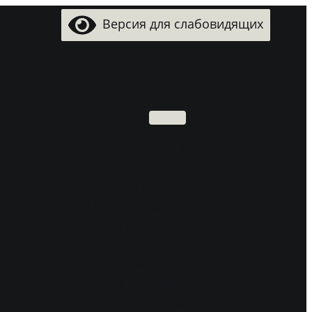
Версия для слабовидящих
Поиск
Aфиша
Контакты
Новости
Наше учреждение
Руководство
Документы
Педагоги
Структура ансамбля
Артисты