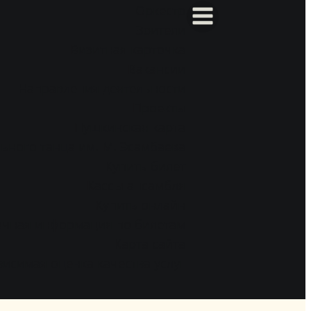
Оркестр
Зрители
Визитная карточка
Вакансии
Направления деятельности
Проекты
Пушкинская карта
ьного танца им. М. Эсамбаева
Купить билет
Кассы ансамбля
Купить онлайн
очная информация по билетам
Карта сайта
исимая оценка качества услуг