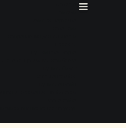
Оркестр
Зрители
Визитная карточка
Вакансии
Направления деятельности
Проекты
Пушкинская карта
ьного танца им. М. Эсамбаева
Купить билет
Кассы ансамбля
Купить онлайн
очная информация по билетам
Карта сайта
исимая оценка качества услуг