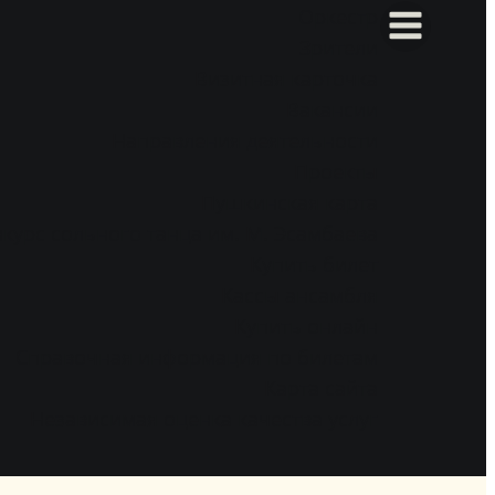
Оркестр
Зрители
Визитная карточка
Вакансии
Направления деятельности
Проекты
Пушкинская карта
урс сольного танца им. М. Эсамбаева
Купить билет
Кассы ансамбля
Купить онлайн
Справочная информация по билетам
Карта сайта
Независимая оценка качества услуг