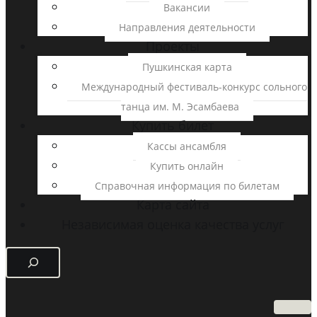
Вакансии
Направления деятельности
Проекты
Пушкинская карта
Международный фестиваль-конкурс сольного
танца им. М. Эсамбаева
Купить билет
Кассы ансамбля
Купить онлайн
Справочная информация по билетам
Карта сайта
Независимая оценка качества услуг