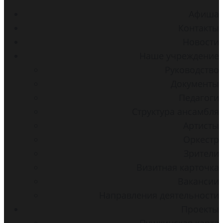
Aфиша
Контакты
Новости
Наше учреждение
Руководство
Документы
Педагоги
Структура ансамбля
Артисты
Оркестр
Зрители
Визитная карточка
Вакансии
Направления деятельности
Проекты
Пушкинская карта